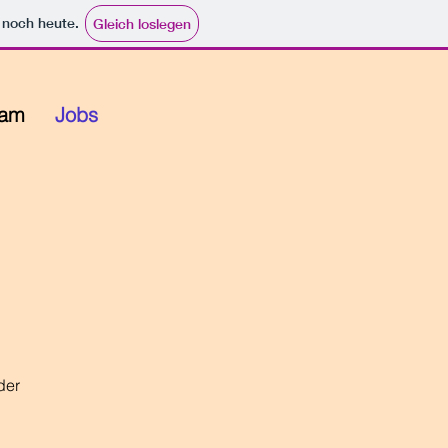
e noch heute.
Gleich loslegen
eam
Jobs
der